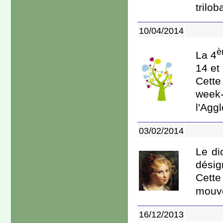
triloba
10/04/2014
è
La 4
14 et
Cette
week-
l'Aggl
03/02/2014
Le di
désig
Cette
mouve
16/12/2013