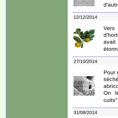
d'autr
12/12/2014
Vers
d'hor
avait
étonna
27/10/2014
Pour 
séché
abrico
On l
cuits".
31/08/2014