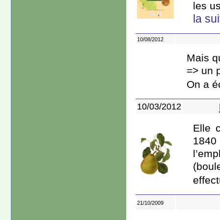
les us
la sui
10/08/2012
Mais q
=> un 
On a éc
10/03/2012
Elle 
1840
l’em
(boul
effect
21/10/2009