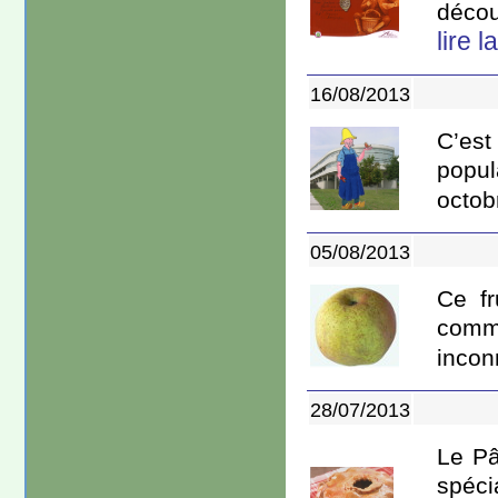
décou
lire l
16/08/2013
C’est
popul
octob
05/08/2013
Ce fr
comme
inconn
28/07/2013
Le Pâ
spéci