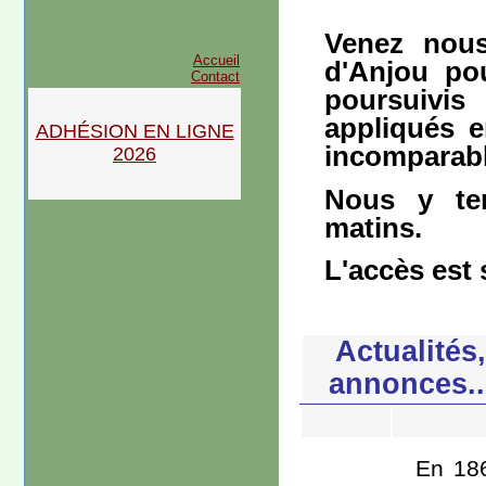
Venez nous
Accueil
d'Anjou po
Contact
poursuivi
appliqués e
ADHÉSION EN LIGNE
incomparabl
2026
Nous y te
matins.
L'accès est 
Actualités
annonces..
En 18