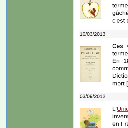
terme
gâché
c'est
10/03/2013
Ces 
terme
En 18
comm
Dicti
mort [
03/09/2012
L’
Uni
invent
en Fr