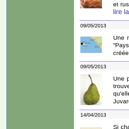
et ru
lire l
09/05/2013
Une n
"Pays
créée[
09/05/2013
Une p
trouv
qu'el
Juvard
14/04/2013
Si ch