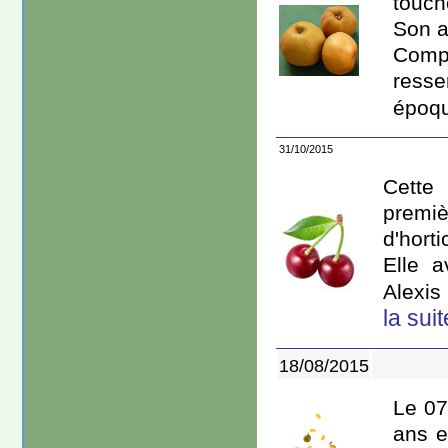
touch
Son a
Comp
resse
époque
31/10/2015
Cette 
premi
d'horti
Elle 
Alexis
la suit
18/08/2015
Le 07
ans e