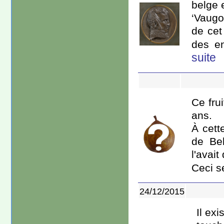
belge 
‘Vaugo
de cet
des en
suite
Ce fru
ans.
À cett
de Bel
l'avai
Ceci s
24/12/2015
Il exi