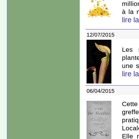
milli
à la 
lire l
12/07/2015
Les s
plant
une s
lire l
06/04/2015
Cette
greff
pratiq
Local
Elle 