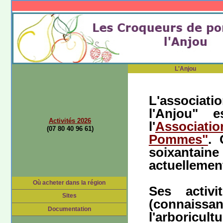
L'Anjou
L'associa
l'Anjou" 
Activités 2026
l'
Associat
(07 80 40 96 61)
Pommes"
. 
soixantaine
actuellement
Où acheter dans la région
Ses activi
Sites
(connaiss
Documentation
l'arboricultu