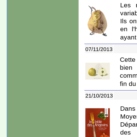
Les 
variab
Ils o
en l'
ayant 
07/11/2013
Cette 
bien
comme
fin du
21/10/2013
Dans 
Moyen
Dépar
des 