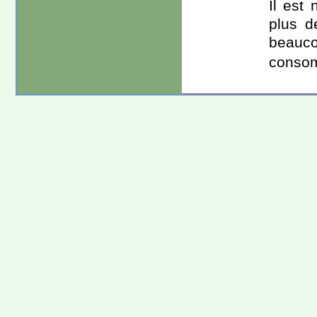
Il est 
plus d
beauco
consom