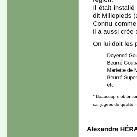
Il était instal
dit Millepieds 
Connu comme ce
il a aussi crée
On lui doit les 
Doyenné Gou
Beurré Goub
Mariette de M
Beurré Super
etc
* Beaucoup d'obtentio
car jugées de qualité i
Alexandre HÉR