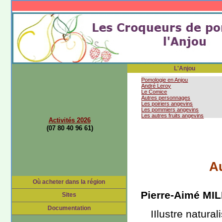
L'Anjou
Pomologie en Anjou
André Leroy
Le Comice
Autres personnages
Les poiriers angevins
Les pommiers angevins
Les autres fruits angevins
Activités 2026
(07 80 40 96 61)
A
Où acheter dans la région
Pierre-Aimé MI
Sites
Documentation
IIlustre natura