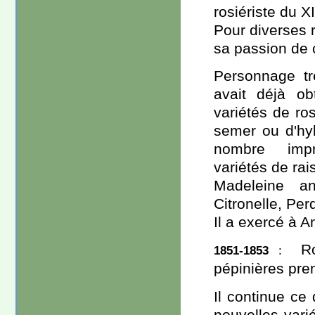
rosiériste du X
Pour diverses r
sa passion de c
Personnage trè
avait déjà o
variétés de ro
semer ou d'hybr
nombre impr
variétés de rais
Madeleine an
Citronelle, Per
Il a exercé à A
R
1851-1853
:
pépinières pren
Il continue ce 
nouvelles vari