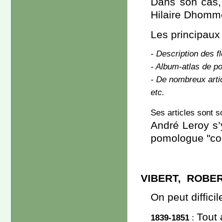
Dans son cas,
Hilaire Dhomm
Les principaux 
- Description des f
- Album-atlas de p
- De nombreux articl
etc.
Ses articles sont s
André Leroy s’y
pomologue "co
VIBERT, ROBE
On peut diffici
Tout 
1839-1851
: