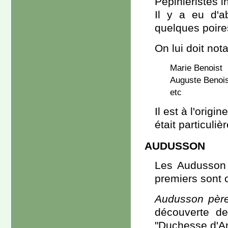
Pépiniéristes i
Il y a eu d'a
quelques poires
On lui doit not
Marie Benoist
Auguste Benois
etc
Il est à l'orig
était particuli
AUDUSSON
Les Audusson c
premiers sont c
Audusson pèr
découverte d
"Duchesse d'An