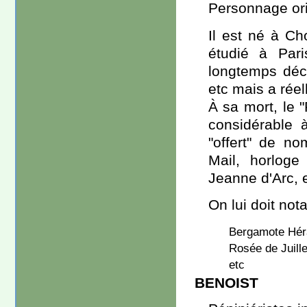
Personnage orig
Il est né à Cho
étudié à Paris
longtemps décl
etc mais a réel
À sa mort, le 
considérable à
"offert" de n
Mail, horloge
Jeanne d'Arc, e
On lui doit not
Bergamote Hér
Rosée de Juille
etc
BENOIST