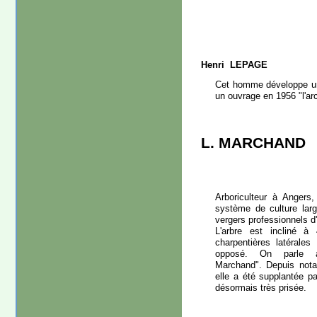
Henri LEPAGE
Cet homme développe une
un ouvrage en 1956 "l'ar
L. MARCHAND
Arboriculteur à Angers,
système de culture larg
vergers professionnels d
L'arbre est incliné à
charpentières latérale
opposé. On parle a
Marchand". Depuis not
elle a été supplantée pa
désormais très prisée.