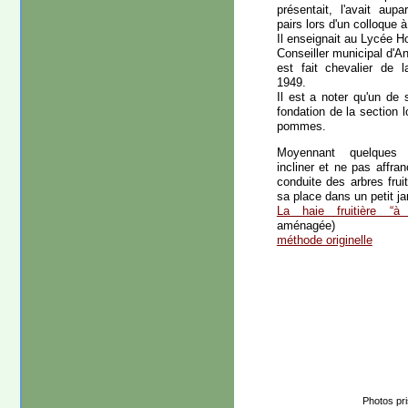
présentait, l'avait au
pairs lors d'un colloque 
Il enseignait au Lycée Ho
Conseiller municipal d'An
est fait chevalier de 
1949.
Il est a noter qu'un de s
fondation de la section 
pommes.
Moyennant quelques m
incliner et ne pas affra
conduite des arbres frui
sa place dans un petit ja
La haie fruitière “à 
aménagée)
méthode originelle
Photos pr