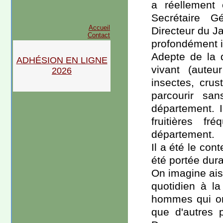
a réellement
Secrétaire G
Accueil
Directeur du Ja
Contact
profondément i
Adepte de la d
ADHÉSION EN LIGNE
vivant (aute
2026
insectes, crust
parcourir sa
département. I
fruitières f
département.
Il a été le co
été portée dur
On imagine ais
quotidien à l
hommes qui on
que d'autres p