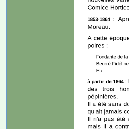
Comice Horticol
Apr
1853-1864
:
Moreau.
A cette époque
poires :
Fondante de la
Beurré Fidéline
Etc
à partir de 1864
:
des trois ho
pépinières.
Il a été sans d
qu'ait jamais c
Il n'a pas été 
mais il a cont