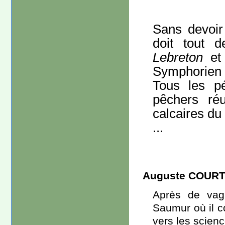
Sans devoir 
doit tout
Lebreton
et
Symphorien et
Tous les pé
pêchers réu
calcaires du
...
Auguste COURT
Après de vagu
Saumur où il c
vers les scienc