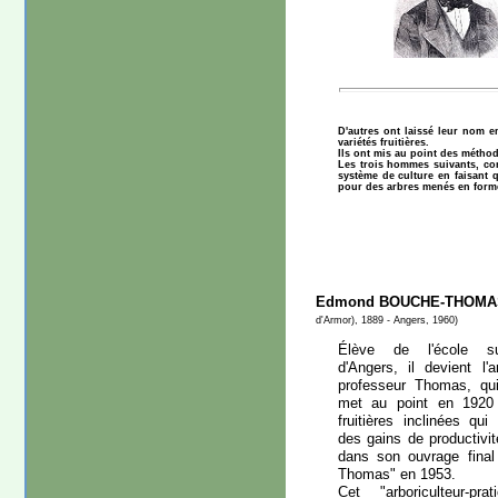
D'autres ont laissé leur nom 
variétés fruitières.
Ils ont mis au point des méthode
Les trois hommes suivants, con
système de culture en faisant q
pour des arbres menés en forme 
Edmond BOUCHE-THOMA
d'Armor), 1889 - Angers, 1960)
Élève de l'école supé
d'Angers, il devient l
professeur Thomas, qui 
met au point en 1920
fruitières inclinées qu
des gains de productivit
dans son ouvrage fina
Thomas" en 1953.
Cet "arboriculteur-pra