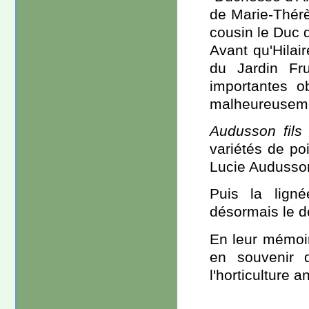
de Marie-Thérè
cousin le Duc 
Avant qu'Hilair
du Jardin Fr
importantes ob
malheureuseme
Audusson fils
variétés de po
Lucie Audusson
Puis la ligné
désormais le do
En leur mémoir
en souvenir 
l'horticulture a